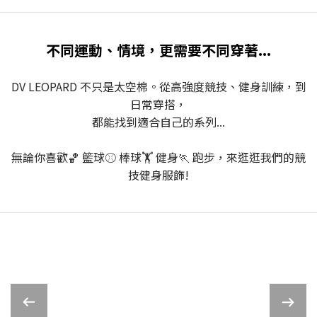
不同運動、情境，更需要不同穿著...
DV LEOPARD 不只是太空棉。從高強度競技、健身訓練，到
日常穿搭，
都能找到適合自己的系列...
無論你喜歡🏀 籃球⚾ 棒球🏋️ 健身🏃 跑步，來逛逛我們的競
技健身服飾!