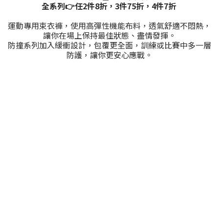
全系列👉任2件8折，3件75折，4件7折
運動專用束衣褲，使用高彈性機能布料，透氣舒適不悶熱，
讓你在場上保持最佳狀態、盡情發揮。
防撞系列加入緩衝設計，包覆更全面，訓練或比賽中多一層
防護，讓你更安心應戰。