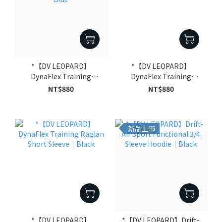
*【DV LEOPARD】
*【DV LEOPARD】
DynaFlex Training
DynaFlex Training
Raglan Short Sleeve｜
Raglan Short Sleeve｜
NT$880
NT$880
Deep Sea Blue
Dark Grey
新品上市
*【DV LEOPARD】
*【DV LEOPARD】Drift-