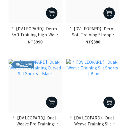
*【DV LEOPARD】Derm-
*【DV LEOPARD】Derm-
Soft Training High-Waist
Soft Training Strappy
Yoga Pants｜Black
Sports Bra｜Black
NT$990
NT$880
新品上市
*【DV LEOPARD】Dual-
*〖DV LEOPARD〗 Dual-
Weave Pro Training
Weave Training Slit