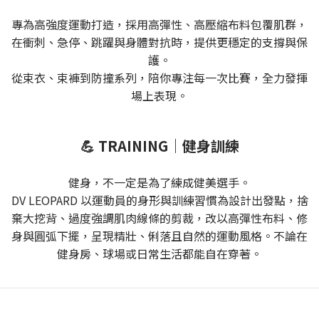
專為高強度運動打造，採用高彈性、高壓縮布料包覆肌群，
在衝刺、急停、跳躍與身體對抗時，提供更穩定的支撐與保
護。
從束衣、束褲到防撞系列，陪你專注每一次比賽，全力發揮
場上表現。
💪 TRAINING｜健身訓練
健身，不一定是為了練成健美選手。
DV LEOPARD 以運動員的身形與訓練習慣為設計出發點，捨
棄大挖背、過度強調肌肉線條的剪裁，改以高彈性布料、修
身與圓弧下擺，呈現精壯、俐落且自然的運動風格。不論在
健身房、球場或日常生活都能自在穿著。