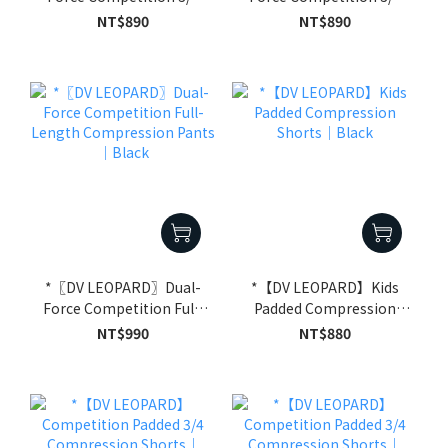
Compression Shorts｜
Compression Shorts｜
NT$890
NT$890
Black
White
*〖DV LEOPARD〗Dual-
*【DV LEOPARD】Kids
Force Competition Full-
Padded Compression
Length Compression
Shorts｜Black
NT$990
NT$880
Pants｜Black