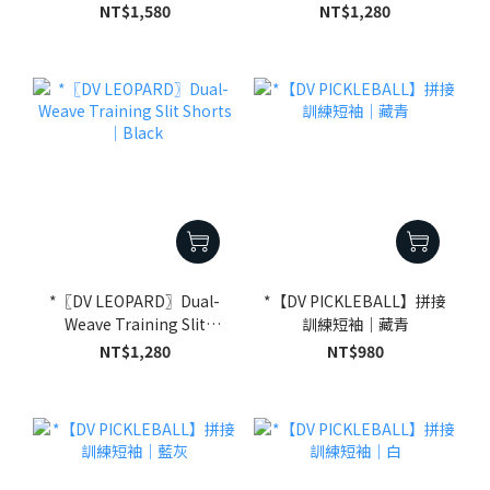
Curved Slit Shorts｜Black
Shorts｜Blue
NT$1,580
NT$1,280
*〖DV LEOPARD〗Dual-
*【DV PICKLEBALL】拼接
Weave Training Slit
訓練短袖｜藏青
Shorts｜Black
NT$1,280
NT$980