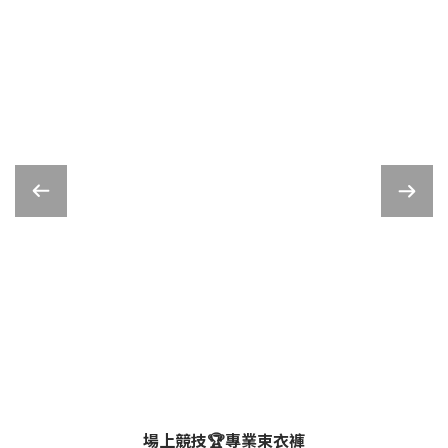
場上競技🏆專業束衣褲