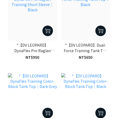
*【DV LEOPARD】
*【DV LEOPARD】Dual-
DynaFlex Pro Raglan
Force Training Tank Top
Training Short Sleeve｜
｜Black
NT$950
NT$650
Black