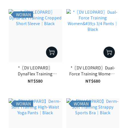
WOMAN
*〖DV LEOPARD〗
*〖DV LEOPARD〗Dual-
DynaFlex Training
Force Training Women's
Cropped Short Sleeve｜
3/4 Pants｜Black
NT$580
NT$680
Black
WOMAN
WOMAN