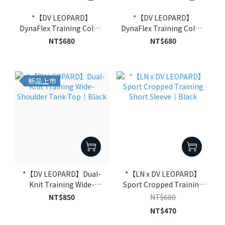
*【DV LEOPARD】
*【DV LEOPARD】
DynaFlex Training Color-
DynaFlex Training Color-
Block Tank Top｜Dark
Block Tank Top｜Black
NT$680
NT$680
Grey
新品上市
*【DV LEOPARD】Dual-
*【LN x DV LEOPARD】
Knit Training Wide-
Sport Cropped Training
Shoulder Tank Top｜
Short Sleeve｜Black
NT$850
NT$680
Black
NT$470