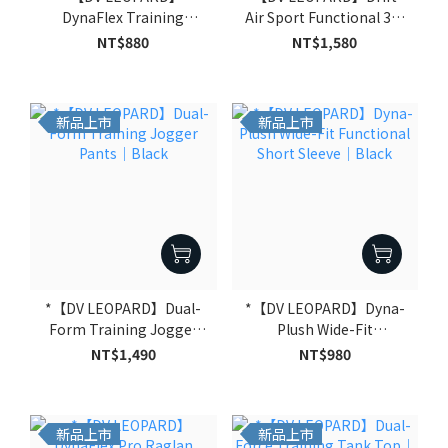
DynaFlex Training
Air Sport Functional 3/4
Raglan Short Sleeve｜
Sleeve Hoodie｜Black
NT$880
NT$1,580
Black
新品上市
新品上市
*【DV LEOPARD】Dual-
*【DV LEOPARD】Dyna-
Form Training Jogger
Plush Wide-Fit
Pants｜Black
Functional Short Sleeve
NT$1,490
NT$980
｜Black
新品上市
新品上市