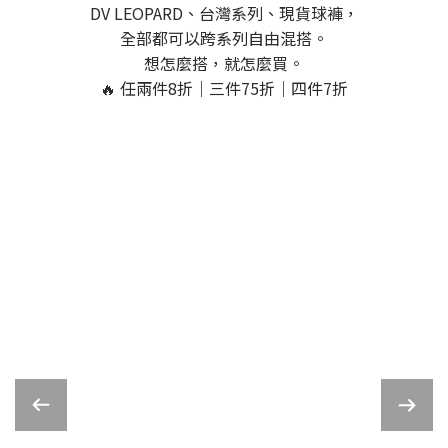
DV LEOPARD、台灣系列、現貨球褲，
全部都可以跨系列自由混搭。
想怎麼搭，就怎麼買。
🔥 任兩件8折｜三件75折｜四件7折