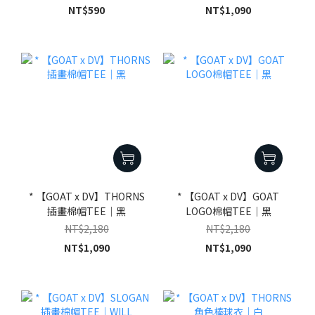
NT$590
NT$1,090
* 【GOAT x DV】THORNS
* 【GOAT x DV】GOAT
插畫棉帽TEE｜黑
LOGO棉帽TEE｜黑
NT$2,180
NT$2,180
NT$1,090
NT$1,090