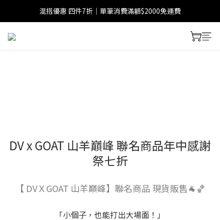
混搭優惠 四件7折｜單筆消費滿額$2000免運費
DV x GOAT 山羊巔峰 聯名商品年中感謝
祭七折
【 DVＸGOAT 山羊巔峰】聯名商品 現貨販售🐐🏀
「小個子，也能打出大場面！」