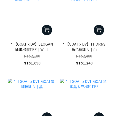
* 【GOAT x DV】SLOGAN
* 【GOAT x DV】THORNS
插畫棉帽TEE｜WILL
角色棒球衣｜白
NT$2,180
NT$2,480
NT$1,090
NT$1,240