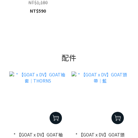
版）
NT$1,180
NT$590
配件
* 【GOAT x DV】GOAT袖
* 【GOAT x DV】GOAT頭