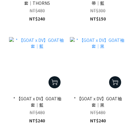
套｜THORNS
帶｜藍
NT$480
NT$300
NT$240
NT$150
* 【GOAT x DV】GOAT袖
* 【GOAT x DV】GOAT袖
套｜藍
套｜黑
NT$480
NT$480
NT$240
NT$240