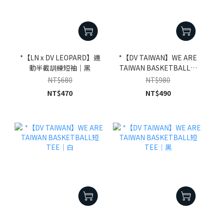
*【LN x DV LEOPARD】運
*【DV TAIWAN】WE ARE
動半截訓練短袖｜黑
TAIWAN BASKETBALL短
TEE｜藍
NT$680
NT$980
NT$470
NT$490