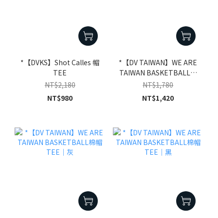
*【DVKS】Shot Calles 帽
*【DV TAIWAN】WE ARE
TEE
TAIWAN BASKETBALL棉
帽TEE｜白
NT$2,180
NT$1,780
NT$980
NT$1,420