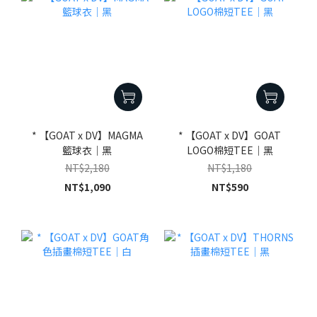
* 【GOAT x DV】MAGMA
* 【GOAT x DV】GOAT
籃球衣｜黑
LOGO棉短TEE｜黑
NT$2,180
NT$1,180
NT$1,090
NT$590