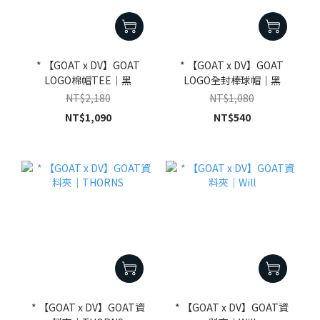
* 【GOAT x DV】GOAT
* 【GOAT x DV】GOAT
LOGO棉帽TEE｜黑
LOGO全封棒球帽｜黑
NT$2,180
NT$1,080
NT$1,090
NT$540
* 【GOAT x DV】GOAT資
* 【GOAT x DV】GOAT資