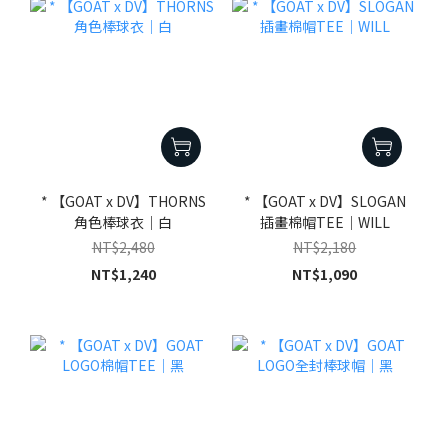
* 【GOAT x DV】THORNS
* 【GOAT x DV】SLOGAN
角色棒球衣｜白
插畫棉帽TEE｜WILL
NT$2,480
NT$2,180
NT$1,240
NT$1,090