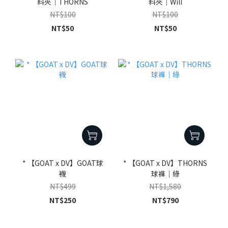
料夾｜THORNS
料夾｜Will
NT$100
NT$100
NT$50
NT$50
* 【GOAT x DV】GOAT球
* 【GOAT x DV】THORNS
襪
球褲｜綠
NT$499
NT$1,580
NT$250
NT$790