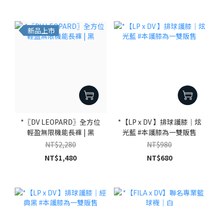
新品上市
*〖DV LEOPARD〗全方位
*【LP x DV 】排球護膝｜炫
輕盈無限機能長褲 | 黑
光藍 #本護膝為一雙販售
NT$2,280
NT$980
NT$1,480
NT$680