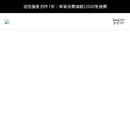
混搭優惠 四件7折｜單筆消費滿額$2000免運費