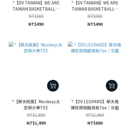
*【DV TAIWAN】WE ARE
*【DV TAIWAN】WE ARE
TAIWAN BASKETBALL短
TAIWAN BASKETBALL短
TEE｜白
TEE｜黑
NT$980
NT$980
NT$490
NT$490
*【樂天桃猿】Monkeys太
*【DV LEOPARD】華夫格
空棉大學TEE
彈性厚磅圓領長Tee｜灰藍
NT$1,880
NT$1,480
NT$1,499
NT$680