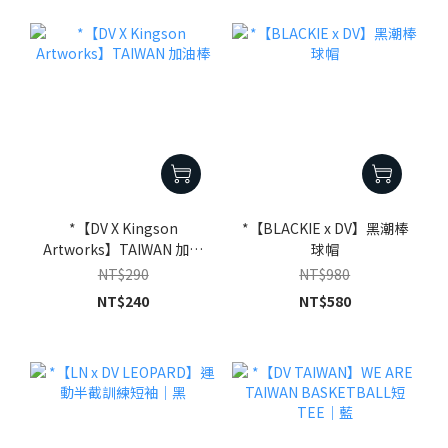
*【DV X Kingson
*【BLACKIE x DV】黑潮棒
Artworks】TAIWAN 加油
球帽
棒
NT$290
NT$980
NT$240
NT$580