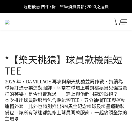
混搭優惠 四件7折｜單筆消費滿額$2000免運費
*【樂天桃猿】球員款機能短
TEE
2025 年，DA VILLAGE 再次與樂天桃猿並肩作戰，持續為
球員打造專業運動服飾。平常在球場上看到桃猿男兒強投豪
打的英姿，是否也曾想過——穿上與他們同款的戰袍？
本次推出球員款服飾包含機能短TEE、五分袖帽TEE與運動
連帽外套，此外也特別推出RM黑金紀念棒球及棒壘運動裝
備包。讓所有球迷都能穿上球員同款服飾，一起佔領全猿的
主場🦍