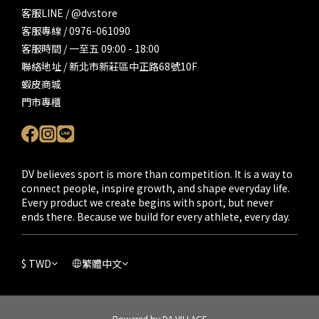
客服LINE / @dvstore
客服專線 / 0976-061090
客服時間 / 一至五 09:00 - 18:00
聯絡地址 / 新北市新莊區中正路68號10F
蝦皮商城
門市專櫃
DV believes sport is more than competition. It is a way to
connect people, inspire growth, and shape everyday life.
Every product we create begins with sport, but never
ends there. Because we build for every athlete, every day.
$
TWD
繁體中文
Powered by DA VILLAGE