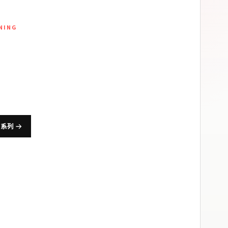
INING
身訓練服飾
、跑步與日常體能打造，兼顧動作延展、排汗透氣與長
適度。
身系列