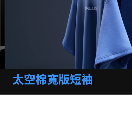
太空棉寬版短袖