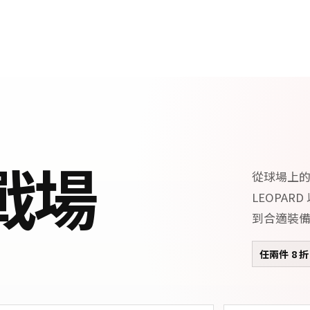
戰場
從球場上
LEOPA
到合適裝
任兩件 8 折