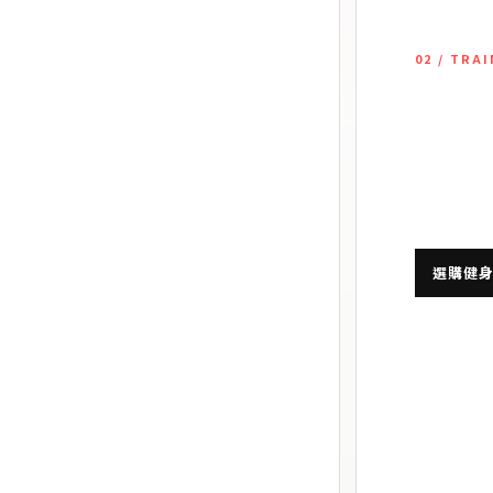
02 / TRA
衣褲
健
為重量訓練
、貼身包覆與關鍵部位防護。
時間穿著舒
選購健