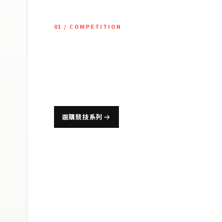
01 / COMPETITION
競技運動束
為籃球、棒球、排球等高強度運動設計，兼顧肌肉穩定
選購競技系列