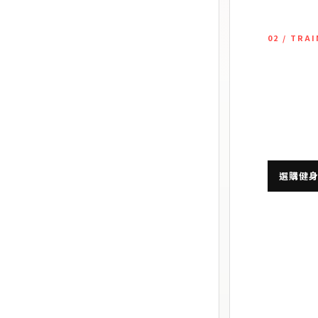
02 / TRA
衣褲
健
為重量訓練
、貼身包覆與關鍵部位防護。
時間穿著舒
選購健