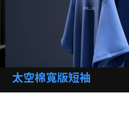
太空棉寬版短袖