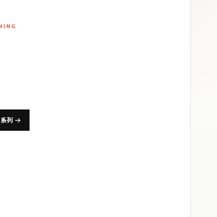
INING
身訓練服飾
、跑步與日常體能打造，兼顧動作延展、排汗透氣與長
適度。
身系列