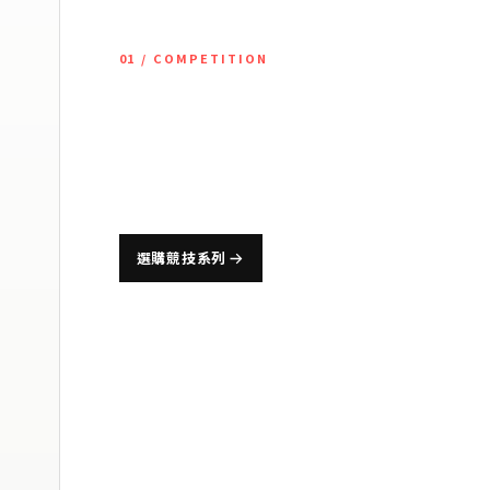
01 / COMPETITION
競技運動束
為籃球、棒球、排球等高強度運動設計，兼顧肌肉穩定
選購競技系列