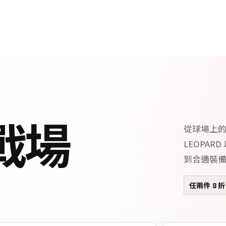
戰場
從球場上
LEOPA
到合適裝
任兩件 8 折