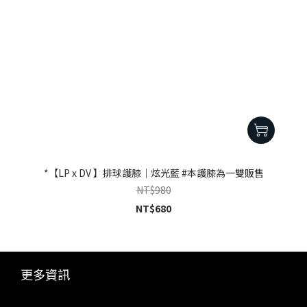
*【LP x DV 】排球護膝｜炫光藍 #本護膝為一雙販售
NT$980
NT$680
更多資訊