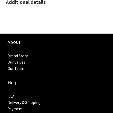
Additional details
About
Brand Story
Our Values
Our Team
Help
FAQ
Delivery & Shipping
Payment