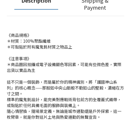
Description
Shipping &
Payment
《商品規格》
＊材質：100%聚酯纖維
＊可黏貼於附有魔鬼氈材質之物品上
《注意事項》
＊商品圖因拍攝或電子設備顯色等因素，可能有些微色差，實際
出貨以實品為主
這不只是一個裝飾，而是屬於你的精神識別。將「護國神山系
列」的核心概念——那股如中央山脈般不動如山的堅毅，濃縮在方
寸之間。
標準的魔鬼氈設計，能完美對應戰術背包前方的全覆蓋式織帶，
或黏貼於任何具備毛面的服飾與裝備上。
隨心情替換，隨場景定義。無論是城市通勤還是戶外探索，這一
枚臂章，就是你對這片土地與熱愛運動的無聲宣告。