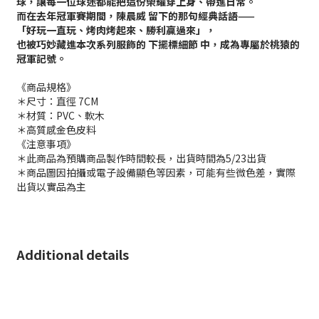
球，讓每一位球迷都能把這份榮耀穿上身、帶進日常。
而在去年冠軍賽期間，陳晨威 留下的那句經典話語——
「好玩一直玩、烤肉烤起來、勝利贏過來」，
也被巧妙藏進本次系列服飾的 下擺標細節 中，成為專屬於桃猿的
冠軍記號。
《商品規格》
＊尺寸：直徑 7CM
＊材質：PVC、軟木
＊高質感金色皮料
《注意事項》
＊此商品為預購商品製作時間較長，出貨時間為5/23出貨
＊商品圖因拍攝或電子設備顯色等因素，可能有些微色差，實際
出貨以實品為主
Additional details