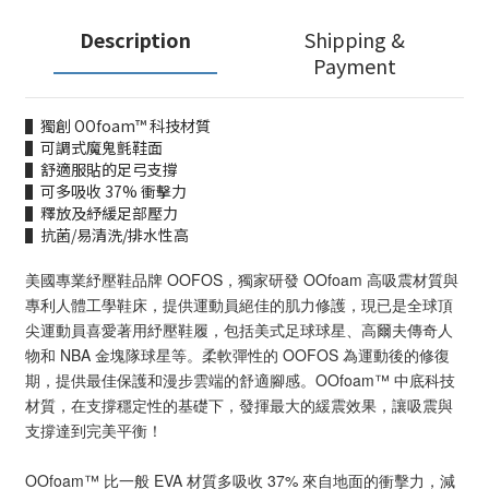
Description
Shipping &
Payment
▌獨創 OOfoam™ 科技材質
▌可調式魔鬼氈鞋面
▌舒適服貼的足弓支撐
▌可多吸收 37% 衝擊力
▌釋放及紓緩足部壓力
▌抗菌/易清洗/排水性高
美國專業紓壓鞋品牌 OOFOS，獨家研發 OOfoam 高吸震材質與
專利人體工學鞋床，提供運動員絕佳的肌力修護，現已是全球頂
尖運動員喜愛著用紓壓鞋履，包括美式足球球星、高爾夫傳奇人
物和 NBA 金塊隊球星等。柔軟彈性的 OOFOS 為運動後的修復
期，提供最佳保護和漫步雲端的舒適腳感。OOfoam™ 中底科技
材質，在支撐穩定性的基礎下，發揮最大的緩震效果，讓吸震與
支撐達到完美平衡！
OOfoam™ 比一般 EVA 材質多吸收 37% 來自地面的衝擊力，減