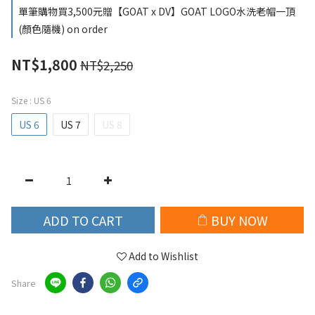
單筆購物買3,500元贈【GOAT x DV】GOAT LOGO水洗老帽一頂
(顏色隨機) on order
NT$1,800
NT$2,250
Size
: US 6
US 6
US 7
US 8
ADD TO CART
BUY NOW
Add to Wishlist
Share