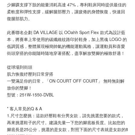
少腳踝支撐下肢的能量消耗高達 47%，專利鞋床同時提供最佳的
柔軟度和彈性支撐，緩解腿部壓力，讓疲倦的身體恢復，快速回
復腿部肌力。
此番聯名企劃 DA VILLAGE 以 OOahh Sport Flex 款式為設計藍
本，將賽車上常使用的碳纖維紋路印於鞋身，加上黑魂 LOGO 的
低調質感，整體展現極簡帥氣的機能運動風格，讓運動員和喜愛
街頭穿搭的你能隨時隨地穿著搭配，盡享解放雙腳的極致舒適！
從球場到街頭
肌力恢復紓壓到日常穿搭
一雙滿足你的日常，「ON COURT OFF COURT」 無時無刻解
放你的雙腳！
型號：251W-1550-DVBL
* 客人常見的Q & A
1.尺寸怎麼挑：這款紓壓鞋有分男女款，請先挑選您要的款式，
再來挑選鞋子的尺寸。建議先量一下您的腳底板長度。比如您的
腳底長是25公分，挑選的是女款，對照下面的尺寸表就是女款的8