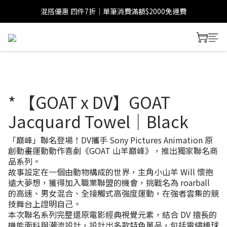
混搭優惠 四件7折｜單筆消費滿額$2000免運費
* 【GOAT x DV】GOAT
Jacquard Towel｜Black
「巔峰」聯名登場！DV攜手 Sony Pictures Animation 原
創動畫運動動作喜劇《GOAT 山羊巔峰》，推出獨家聯名商
品系列。
故事設定在一個由動物構成的世界，主角小山羊 Will 懷抱
遠大夢想，獲得加入職業聯盟的機會，挑戰名為 roarball 
的高速、男女混合、全接觸式高強度運動，在強者雲集的競
技舞台上證明自己。
本次聯名系列完整還原電影經典視覺元素，結合 DV 擅長的
機能面料與潮流設計，設計出多款特色單品，包括電繡棒球