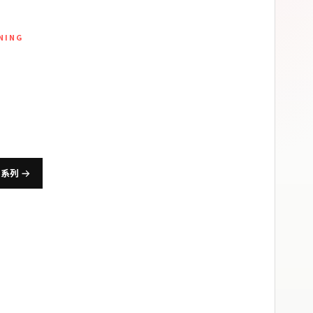
INING
身訓練服飾
、跑步與日常體能打造，兼顧動作延展、排汗透氣與長
適度。
身系列