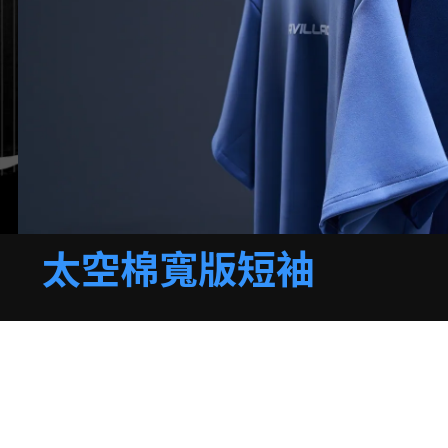
太空棉寬版短袖