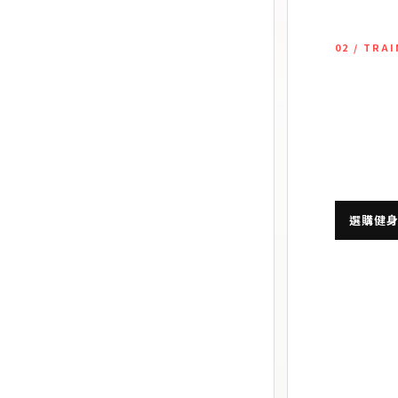
02 / TRA
衣褲
健
為重量訓練
、貼身包覆與關鍵部位防護。
時間穿著舒
選購健