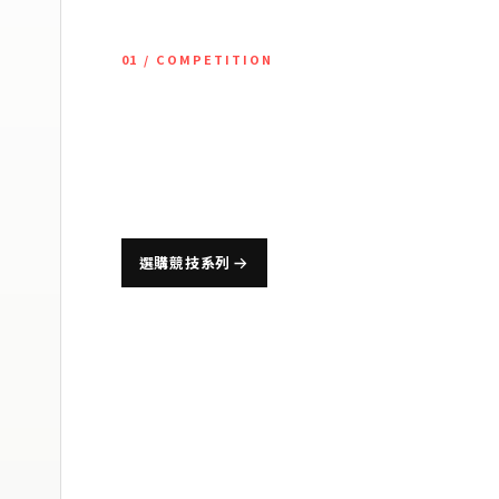
01 / COMPETITION
競技運動束
為籃球、棒球、排球等高強度運動設計，兼顧肌肉穩定
選購競技系列