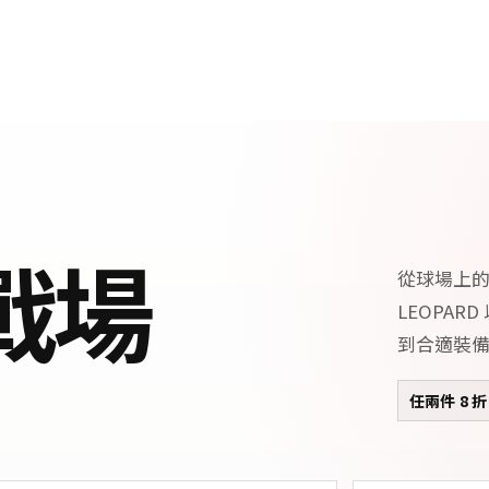
戰場
從球場上
LEOPA
到合適裝
任兩件 8 折