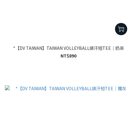
*【DV TAIWAN】TAIWAN VOLLEYBALL排汗短TEE｜奶茶
NT$890