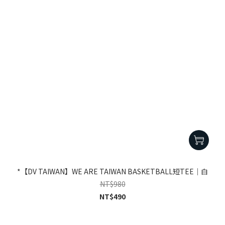
*【DV TAIWAN】WE ARE TAIWAN BASKETBALL短TEE｜白
NT$980
NT$490