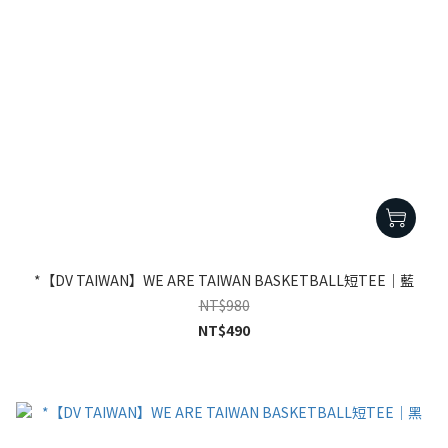
*【DV TAIWAN】WE ARE TAIWAN BASKETBALL短TEE｜藍
NT$980
NT$490