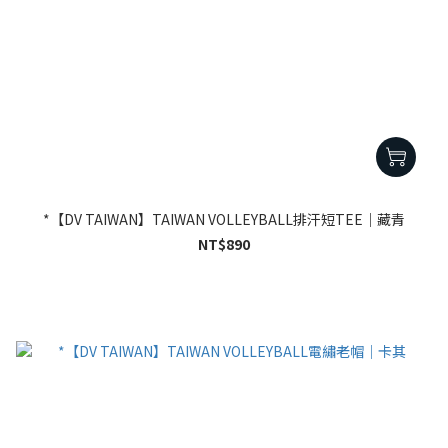
*【DV TAIWAN】TAIWAN VOLLEYBALL排汗短TEE｜藏青
NT$890