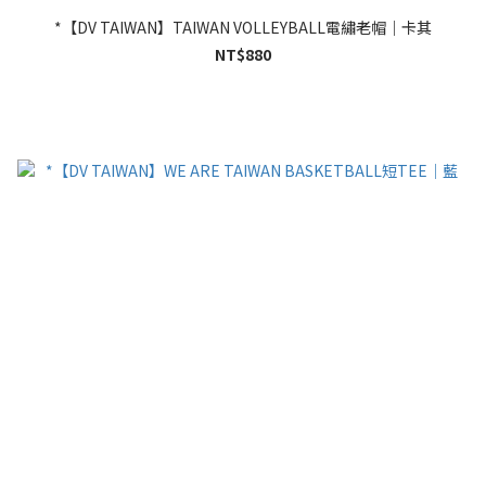
*【DV TAIWAN】TAIWAN VOLLEYBALL電繡老帽｜卡其
NT$880