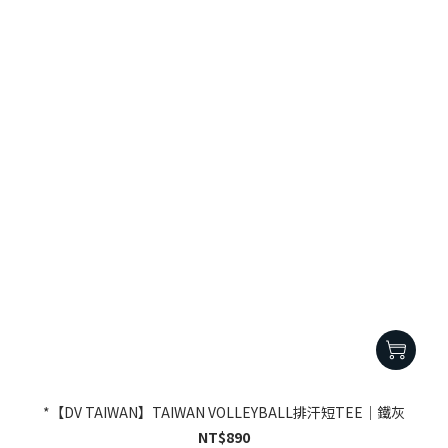
*【DV TAIWAN】TAIWAN VOLLEYBALL排汗短TEE｜鐵灰
NT$890