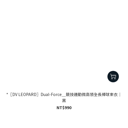
*〖DV LEOPARD〗Dual-Force＿競技運動微高領全長棒球束衣｜
黑
NT$990