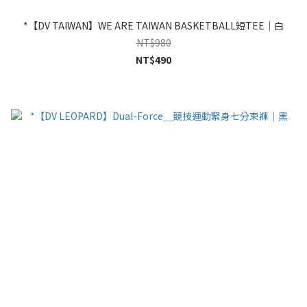
*【DV TAIWAN】WE ARE TAIWAN BASKETBALL短TEE｜白
NT$980
NT$490