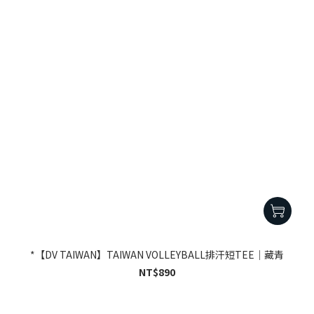
*【DV TAIWAN】TAIWAN VOLLEYBALL排汗短TEE｜藏青
NT$890