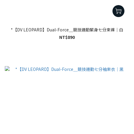
*【DV LEOPARD】Dual-Force＿競技運動緊身七分束褲｜白
NT$890
已選
0
件