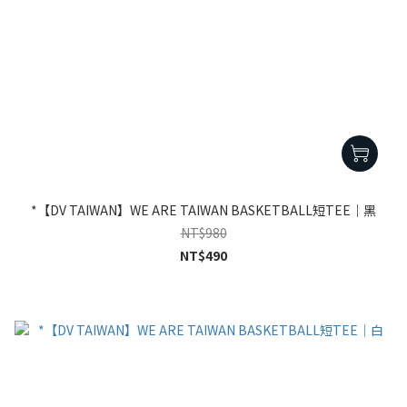
*【DV TAIWAN】WE ARE TAIWAN BASKETBALL短TEE｜黑
NT$980
NT$490