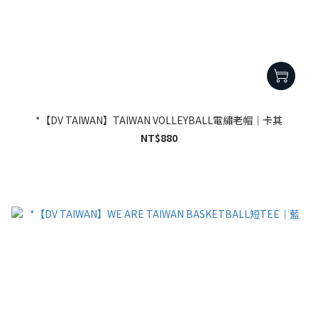
*【DV TAIWAN】TAIWAN VOLLEYBALL電繡老帽｜卡其
NT$880