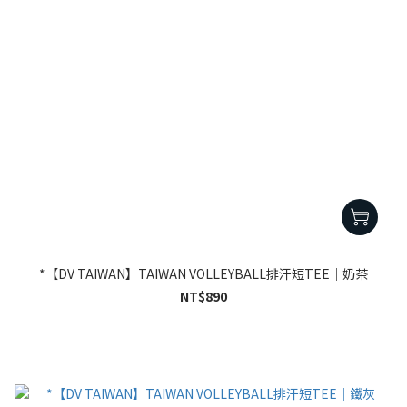
*【DV TAIWAN】TAIWAN VOLLEYBALL排汗短TEE｜奶茶
NT$890