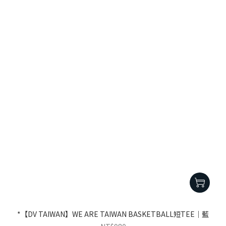
*【DV TAIWAN】WE ARE TAIWAN BASKETBALL短TEE｜藍