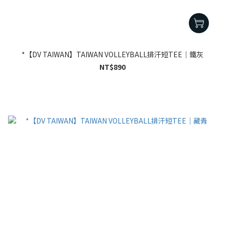
*【DV TAIWAN】TAIWAN VOLLEYBALL排汗短TEE｜鐵灰
NT$890