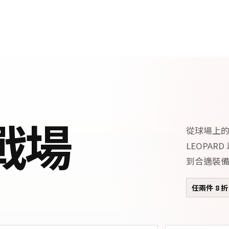
戰場
從球場上
LEOPA
到合適裝
任兩件 8 折