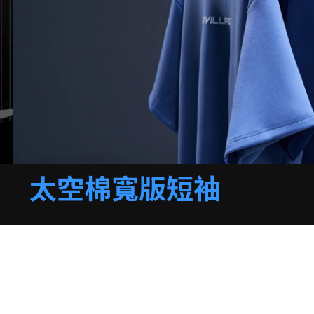
太空棉寬版短袖