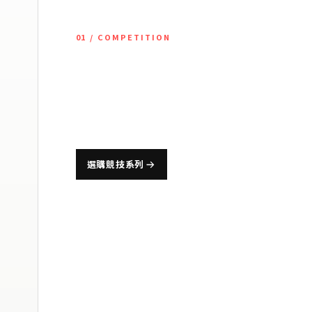
01 / COMPETITION
競技運動束
為籃球、棒球、排球等高強度運動設計，兼顧肌肉穩定
選購競技系列