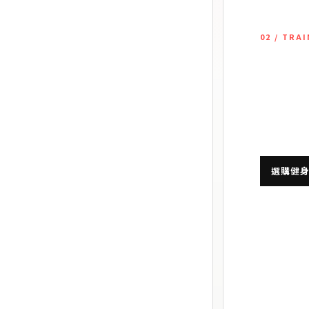
02 / TRA
衣褲
健
為重量訓練
、貼身包覆與關鍵部位防護。
時間穿著舒
選購健