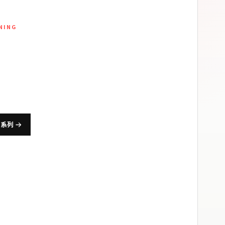
INING
身訓練服飾
、跑步與日常體能打造，兼顧動作延展、排汗透氣與長
適度。
身系列