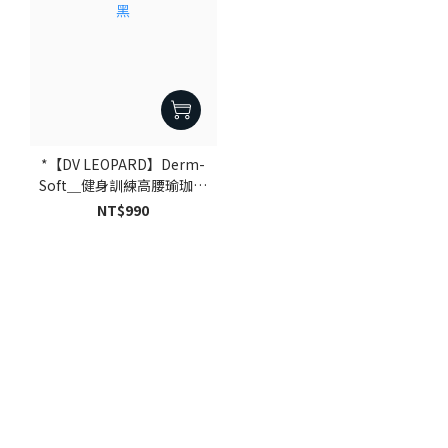
*【DV LEOPARD】Derm-
Soft＿健身訓練高腰瑜珈褲
｜黑
NT$990