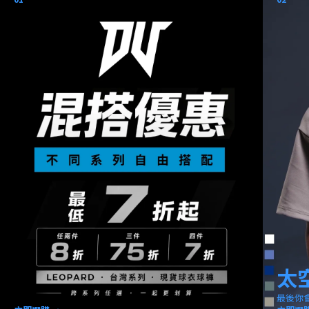
太
最後你