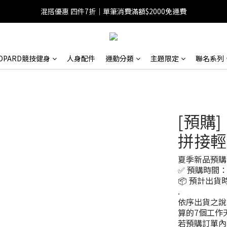
混搭優惠 四件7折｜單筆消費滿額$2000免運費
EOPARD競技健身
人身配件
運動分類
主題限定
聯名系列
[預購]
拼接輕
夏季新品預購
✅ 預購時間：202
📦 預計出貨時
.
依序出貨之說
算的7個工作
若預購訂單內