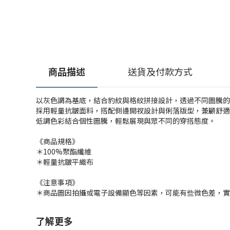
商品描述
送貨及付款方式
以灰色調為基底，結合豹紋與格紋拼接設計，透過不同圖騰的
採用輕量抗皺面料，搭配側邊開衩設計與俐落版型，兼顧舒適
低調色彩結合個性圖騰，輕鬆展現與眾不同的穿搭態度。
《商品規格》
＊100%聚酯纖維
＊輕量抗皺平織布
《注意事項》
＊商品圖因拍攝或電子設備顯色等因素，可能有些微色差，實
了解更多