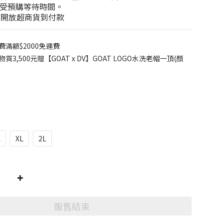
受預購等待時間。
不開放超商貨到付款
滿額$2000免運費
3,500元贈【GOAT x DV】GOAT LOGO水洗老帽一頂(顏
L
XL
2L
販售結束