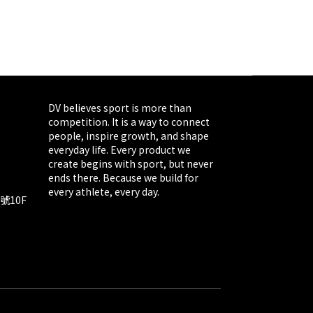
DV believes sport is more than
competition. It is a way to connect
people, inspire growth, and shape
everyday life. Every product we
create begins with sport, but never
ends there. Because we build for
every athlete, every day.
號10F