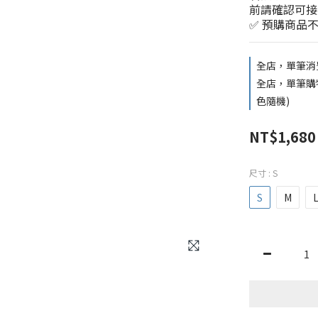
前請確認可接
✅ 預購商品
全店，單筆消費
全店，單筆購物買
色隨機)
NT$1,680
尺寸
: S
S
M