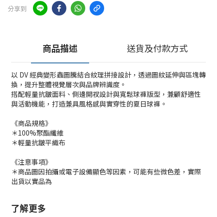
分享到
商品描述
送貨及付款方式
以 DV 經典變形蟲圖騰結合紋理拼接設計，透過圖紋延伸與區塊轉
換，提升整體視覺層次與品牌辨識度。
搭配輕量抗皺面料、側邊開衩設計與寬鬆球褲版型，兼顧舒適性
與活動機能，打造兼具風格感與實穿性的夏日球褲。
《商品規格》
＊100%聚酯纖維
＊輕量抗皺平織布
《注意事項》
＊商品圖因拍攝或電子設備顯色等因素，可能有些微色差，實際
出貨以實品為
了解更多