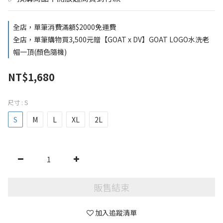
全店，單筆消費滿額$2000免運費
全店，單筆購物買3,500元贈【GOAT x DV】GOAT LOGO水洗老
帽一頂(顏色隨機)
NT$1,680
尺寸
: S
S
M
L
XL
2L
販售結束
加入追蹤清單