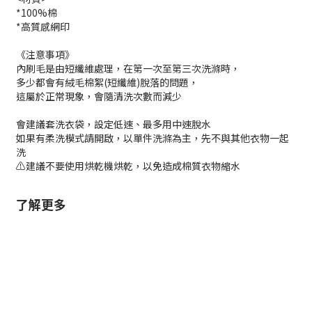
*100%棉
*高質感網印
《注意事項》
內刷毛是由短纖維處理，在第一次至第三次洗滌時，
多少都會有絨毛棉絮(短纖維)脫落的問題，
這屬於正常現象，會隨清洗次數而減少
會建議套洗衣袋，設定低速、最多用中速脫水
如果有柔洗模式請開啟，以單件洗滌為主，先不與其他衣物一起
洗
⚠️建議不要使用烘乾機烘乾，以免造成棉質衣物縮水
了解更多