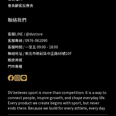
會員顧客反應表
聯絡我們
客服LINE / @dvstore
客服專線 / 0976-061090
客服時間 / 一至五 09:00 - 18:00
聯絡地址 / 新北市新莊區中正路68號10F
蝦皮商城
門市專櫃
DV believes sport is more than competition. It is a way to
connect people, inspire growth, and shape everyday life.
Every product we create begins with sport, but never
ends there. Because we build for every athlete, every day.