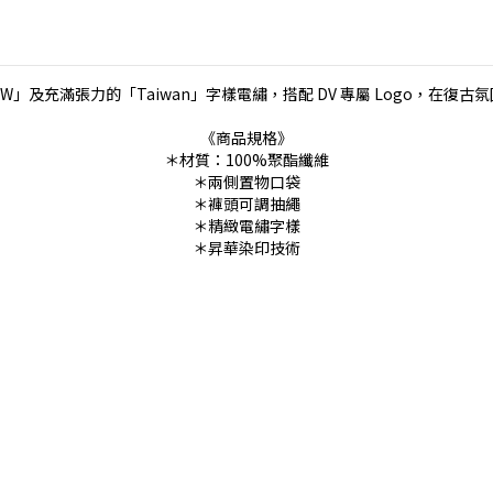
」及充滿張力的「Taiwan」字樣電繡，搭配 DV 專屬 Logo，在復
《商品規格》
＊材質：100%聚酯纖維
＊兩側置物口袋
＊褲頭可調抽繩
＊精緻電繡字樣
＊昇華染印技術