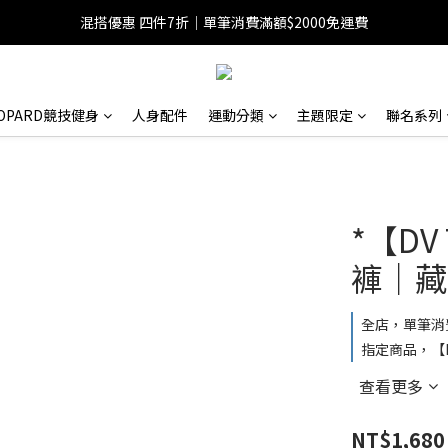
混搭優惠 四件7折｜單筆消費滿額$2000免運費
EOPARD競技健身
人身配件
運動分類
主題限定
聯名系列
*【D
褲｜藏
全店，單筆消費
指定商品，【D
查看更多
NT$1,680