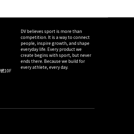
DV believes sport is more than
competition. It is a way to connect
people, inspire growth, and shape
everyday life. Every product we
create begins with sport, but never
ends there. Because we build for
every athlete, every day.
號10F