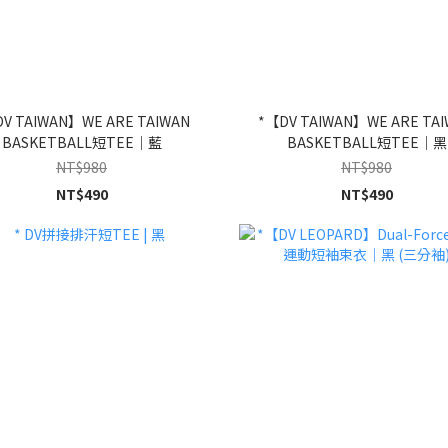
V TAIWAN】WE ARE TAIWAN
*【DV TAIWAN】WE ARE TA
BASKETBALL短TEE｜藍
BASKETBALL短TEE｜黑
NT$980
NT$980
NT$490
NT$490