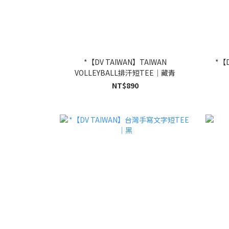
*【DV TAIWAN】TAIWAN
*【D
VOLLEYBALL排汗短TEE｜藏青
NT$890