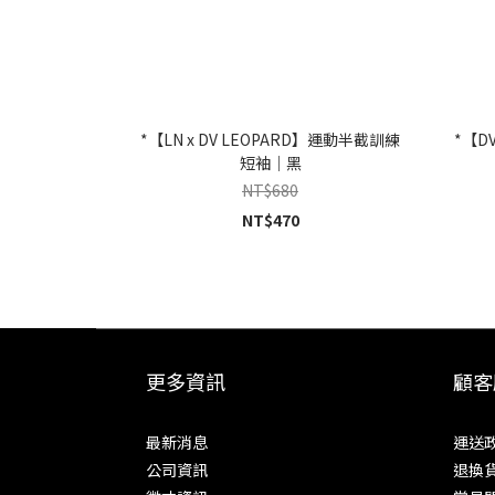
*【LN x DV LEOPARD】運動半截訓練
*【D
短袖｜黑
NT$680
NT$470
更多資訊
顧客
最新消息
運送
公司資訊
退換