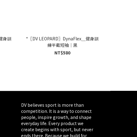
＿健身訓
*〖DV LEOPARD〗DynaFlex＿健身訓
練半截短袖｜黑
NT$580
DV believes sport is more than
competition. It is a way to connect
people, inspire growth, and shape
everyday life. Every product we
create begins with sport, but never
ends there. Because we build for