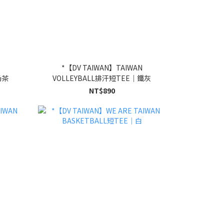
*【DV TAIWAN】TAIWAN
奶茶
VOLLEYBALL排汗短TEE｜鐵灰
NT$890