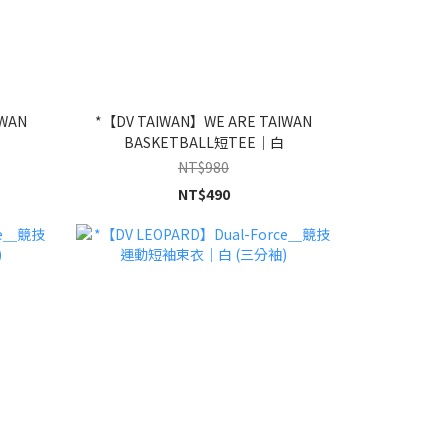
IWAN
*【DV TAIWAN】WE ARE TAIWAN
BASKETBALL短TEE｜白
NT$980
NT$490