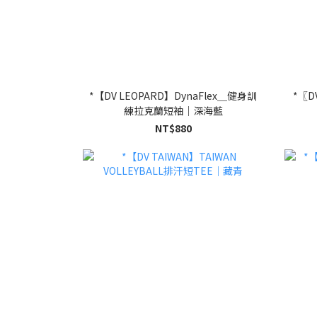
*【DV LEOPARD】DynaFlex＿健身訓
*〖D
練拉克蘭短袖｜深海藍
NT$880