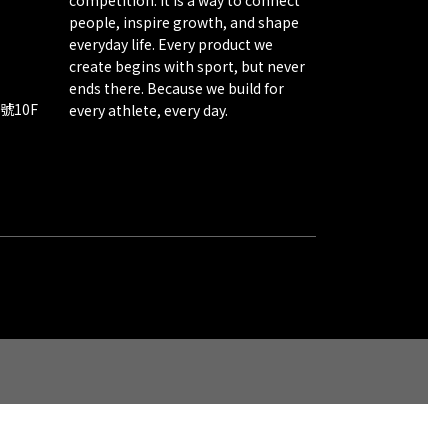
competition. It is a way to connect
people, inspire growth, and shape
everyday life. Every product we
create begins with sport, but never
ends there. Because we build for
號10F
every athlete, every day.