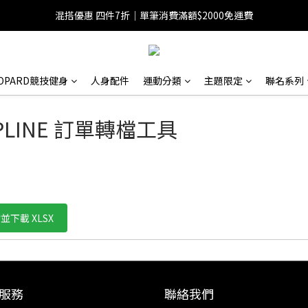
混搭優惠 四件7折｜單筆消費滿額$2000免運費
EOPARD競技健身
人身配件
運動分類
主題限定
聯名系列
PLINE 訂單轉檔工具
並下載 XLSX
服務
聯絡我們