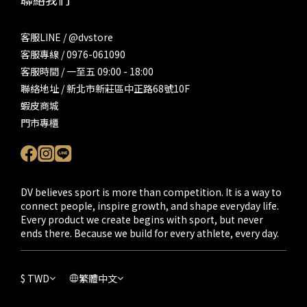
客服LINE / @dvstore
客服專線 / 0976-061090
客服時間 / 一至五 09:00 - 18:00
聯絡地址 / 新北市新莊區中正路68號10F
蝦皮商城
門市專櫃
DV believes sport is more than competition. It is a way to
connect people, inspire growth, and shape everyday life.
Every product we create begins with sport, but never
ends there. Because we build for every athlete, every day.
$
TWD
繁體中文