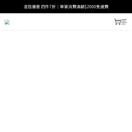
混搭優惠 四件7折｜單筆消費滿額$2000免運費