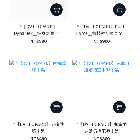
*〖DV LEOPARD〗
*〖DV LEOPARD〗Dual-
DynaFlex＿健身訓練半截
Force＿競技運動緊身全長
短袖｜黑
束褲｜黑
NT$580
NT$990
*【DV LEOPARD】防撞護
*【DV LEOPARD】兒童用
膝｜黑
運動防撞束褲｜黑
NT$480
NT$880