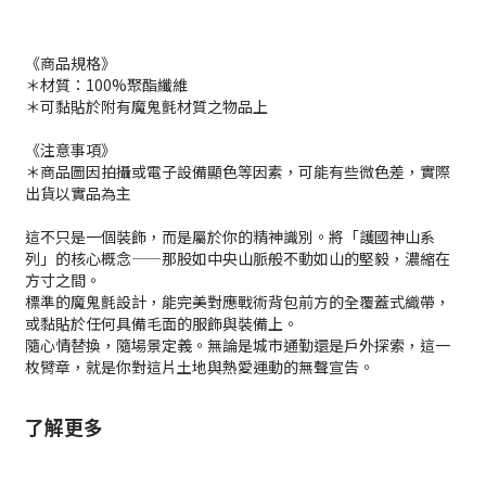
《商品規格》
＊材質：100%聚酯纖維
＊可黏貼於附有魔鬼氈材質之物品上
《注意事項》
＊商品圖因拍攝或電子設備顯色等因素，可能有些微色差，實際
出貨以實品為主
這不只是一個裝飾，而是屬於你的精神識別。將「護國神山系
列」的核心概念——那股如中央山脈般不動如山的堅毅，濃縮在
方寸之間。
標準的魔鬼氈設計，能完美對應戰術背包前方的全覆蓋式織帶，
或黏貼於任何具備毛面的服飾與裝備上。
隨心情替換，隨場景定義。無論是城市通勤還是戶外探索，這一
枚臂章，就是你對這片土地與熱愛運動的無聲宣告。
了解更多