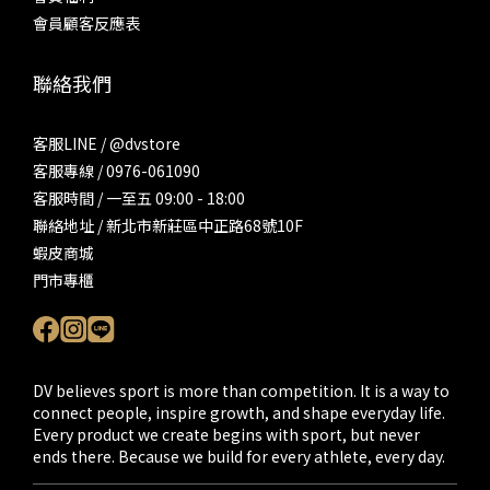
會員顧客反應表
聯絡我們
客服LINE / @dvstore
客服專線 / 0976-061090
客服時間 / 一至五 09:00 - 18:00
聯絡地址 / 新北市新莊區中正路68號10F
蝦皮商城
門市專櫃
DV believes sport is more than competition. It is a way to
connect people, inspire growth, and shape everyday life.
Every product we create begins with sport, but never
ends there. Because we build for every athlete, every day.