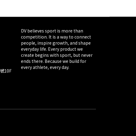
DV believes sport is more than
competition. It is a way to connect
people, inspire growth, and shape
everyday life. Every product we
create begins with sport, but never
ends there. Because we build for
every athlete, every day.
號10F