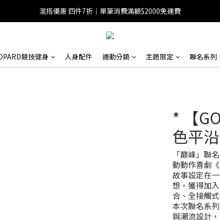
混搭優惠 四件7折｜單筆消費滿額$2000免運費
EOPARD競技健身
人身配件
運動分類
主題限定
聯名系列
* 【GO
色平沿
「巔峰」聯名登場
動動作喜劇《
故事設定在一
想，獲得加入職
合、全接觸式
本次聯名系列
與潮流設計，