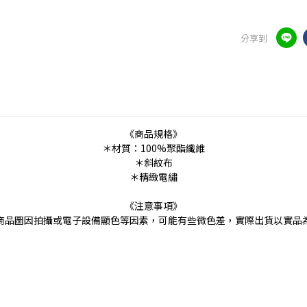
分享到
《商品規格》
＊材質：100%聚酯纖維
＊斜紋布
＊精緻電繡
《注意事項》
商品圖因拍攝或電子設備顯色等因素，可能有些微色差，實際出貨以實品