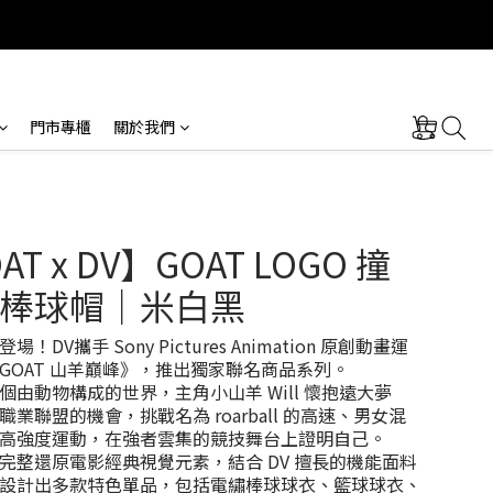
門市專櫃
關於我們
AT x DV】GOAT LOGO 撞
棒球帽｜米白黑
！DV攜手 Sony Pictures Animation 原創動畫運
GOAT 山羊巔峰》，推出獨家聯名商品系列。
個由動物構成的世界，主角小山羊 Will 懷抱遠大夢
業聯盟的機會，挑戰名為 roarball 的高速、男女混
高強度運動，在強者雲集的競技舞台上證明自己。
完整還原電影經典視覺元素，結合 DV 擅長的機能面料
設計出多款特色單品，包括電繡棒球球衣、籃球球衣、