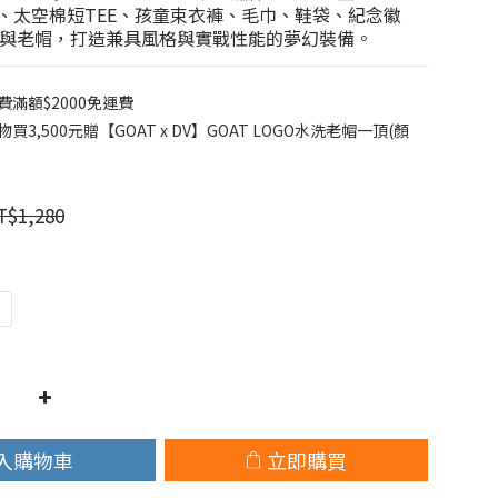
E、太空棉短TEE、孩童束衣褲、毛巾、鞋袋、紀念徽
與老帽，打造兼具風格與實戰性能的夢幻裝備。
滿額$2000免運費
3,500元贈【GOAT x DV】GOAT LOGO水洗老帽一頂(顏
T$1,280
入購物車
立即購買