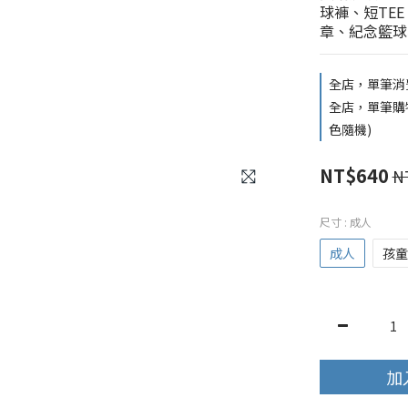
球褲、短TE
章、紀念籃球
全店，單筆消費
全店，單筆購物買
色隨機)
NT$640
N
尺寸
: 成人
成人
孩童
加