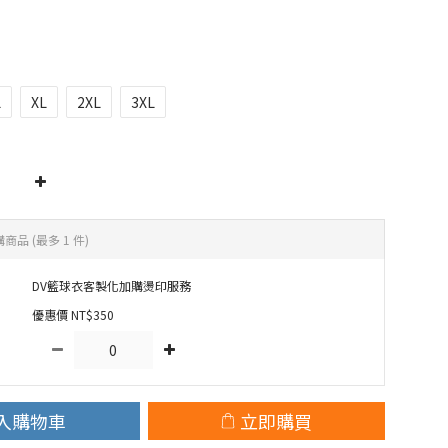
L
XL
2XL
3XL
購商品
(最多 1 件)
DV籃球衣客製化加購燙印服務
優惠價 NT$350
入購物車
立即購買