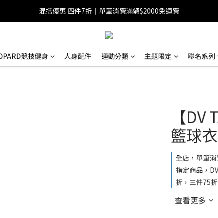
混搭優惠 四件7折｜單筆消費滿額$2000免運費
EOPARD競技健身
人身配件
運動分類
主題限定
聯名系列
【DV 
籃球衣
全店，單筆消費
指定商品，DV 
折，三件75折
查看更多