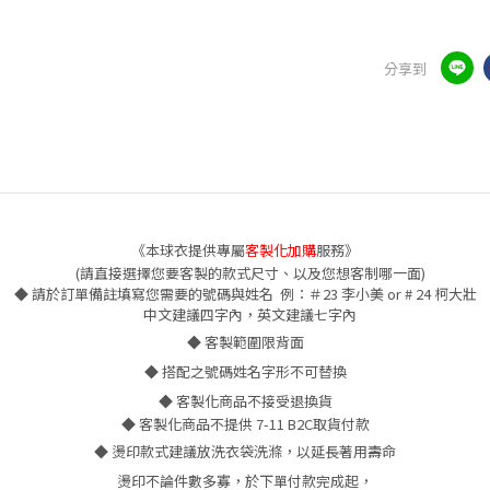
分享到
《本球衣提供專屬
客製化加購
服務》
(請直接選擇您要客製的款式尺寸、以及您想客制哪一面)
◆
請於訂單備註填寫
您需要的號碼與姓名 例：＃23 李小美 or # 24 柯大壯
中文建議四字內，英文建議七字內
◆
客製範圍限背面
◆ 搭配之號碼姓名字形不可替換
◆ 客製化商品不接受退換貨
◆ 客製化商品不提供 7-11 B2C取貨付款
◆
燙印款式建議放洗衣袋洗滌，以延長著用壽命
燙印不論件數多寡，於下單付款完成起，