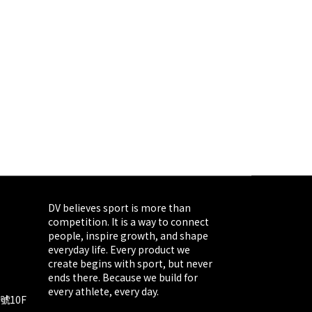
DV believes sport is more than
competition. It is a way to connect
people, inspire growth, and shape
everyday life. Every product we
create begins with sport, but never
ends there. Because we build for
every athlete, every day.
號10F