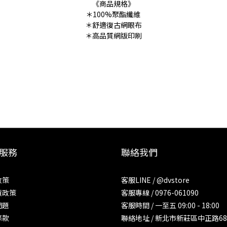
《商品規格》
＊100%聚酯纖維
＊舒適復古網眼布
＊高品質網版印刷
服務
聯絡我們
政策
客服LINE / @dvstore
貨政策
客服專線 / 0976-061090
問題
客服時間 / 一至五 09:00 - 18:00
條款
聯絡地址 / 新北市新莊區中正路68