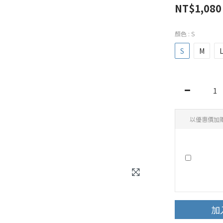
NT$1,080
顏色
: S
S
M
以優惠價加
加