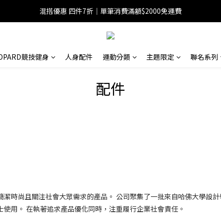
混搭優惠 四件7折｜單筆消費滿額$2000免運費
EOPARD競技健身
人身配件
運動分類
主題限定
聯名系列
配件
簡潔時尚且關注社會大眾需求的產品。 公司聚集了一批來自哈佛大學設計
士使用。 在執著追求產品優化同時，注重履行企業社會責任。