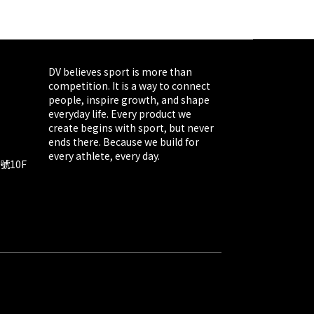
DV believes sport is more than
competition. It is a way to connect
people, inspire growth, and shape
everyday life. Every product we
create begins with sport, but never
ends there. Because we build for
every athlete, every day.
號10F